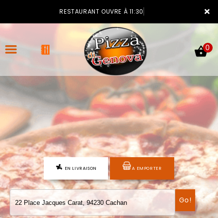
×
RESTAURANT OUVRE À 11:30
0
ACCUEIL
LA CARTE
VOTRE COMPTE
EN LIVRAISON
A EMPORTER
NOTRE RESTAURANT
VOS AVIS
Go!
MENTIONS LÉGALES