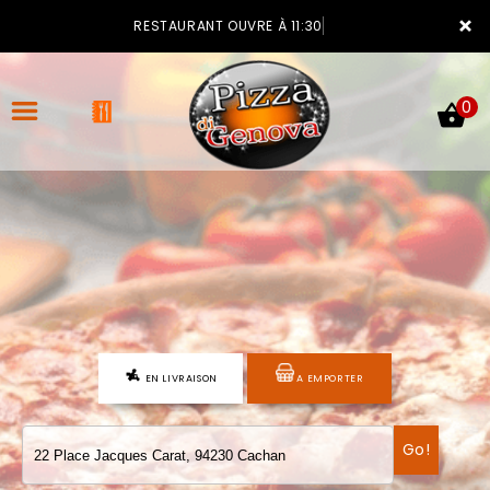
×
RESTAURANT OUVRE À 11:30
0
ACCUEIL
LA CARTE
VOTRE COMPTE
EN LIVRAISON
A EMPORTER
NOTRE RESTAURANT
VOS AVIS
Go!
MENTIONS LÉGALES