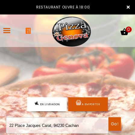
×
RESTAURANT OUVRE À 18:00
0
ACCUEIL
LA CARTE
VOTRE COMPTE
EN LIVRAISON
A EMPORTER
NOTRE RESTAURANT
VOS AVIS
Go!
MENTIONS LÉGALES